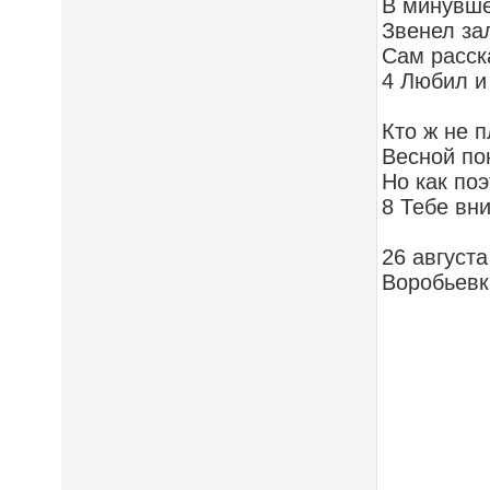
В минувше
Звенел за
Сам расска
4 Любил и
Кто ж не 
Весной по
Но как по
8 Тебе вн
26 августа
Воробьевк