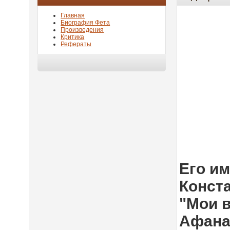
Главная
Биография Фета
Произведения
Критика
Рефераты
Его им
Конста
"Мои 
Афана