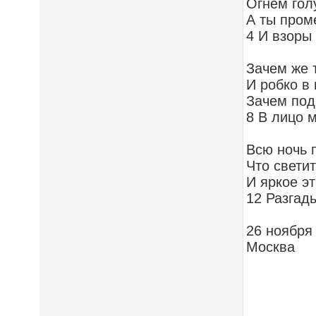
Огнем гол
А ты пром
4 И взоры
Зачем же 
И робко в 
Зачем под
8 В лицо 
Всю ночь 
Что свети
И яркое э
12 Разгад
26 ноября
Москва