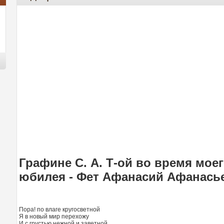
Графине С. А. Т-ой во время моег
юбилея - Фет Афанасий Афанась
Пора! по влаге кругосветной
Я в новый мир перехожу
И с грустью нежной и заветной