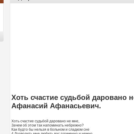
Хоть счастие судьбой даровано не
Афанасий Афанасьевич.
Хоть счастие судьбой даровано не мне,
Зачем об этом так напоминать небрежно?
Как будто бы нельзя в больном и сладком сне
4 Дозволить мне любить вас пламенно и нежно.