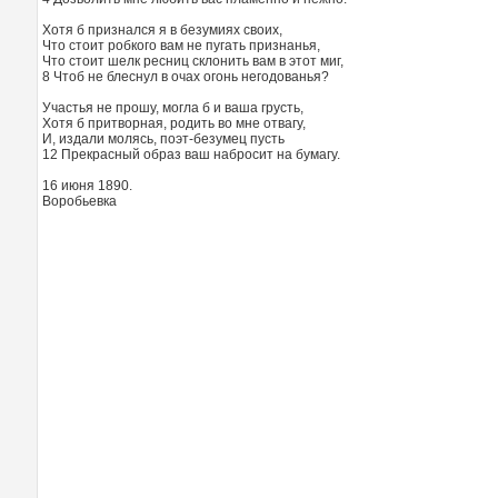
Хотя б признался я в безумиях своих,
Что стоит робкого вам не пугать признанья,
Что стоит шелк ресниц склонить вам в этот миг,
8 Чтоб не блеснул в очах огонь негодованья?
Участья не прошу, могла б и ваша грусть,
Хотя б притворная, родить во мне отвагу,
И, издали молясь, поэт-безумец пусть
12 Прекрасный образ ваш набросит на бумагу.
16 июня 1890.
Воробьевка