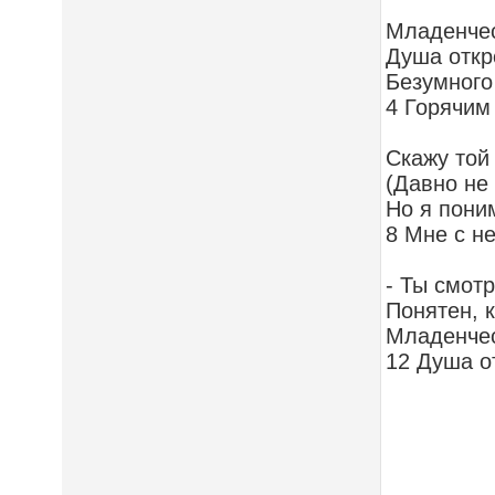
Младенчес
Душа откр
Безумного
4 Горячим
Скажу той 
(Давно не
Но я пони
8 Мне с н
- Ты смот
Понятен, к
Младенчес
12 Душа о