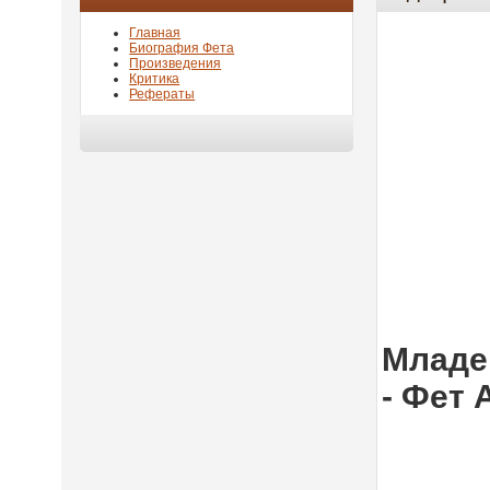
Главная
Биография Фета
Произведения
Критика
Рефераты
Младен
- Фет