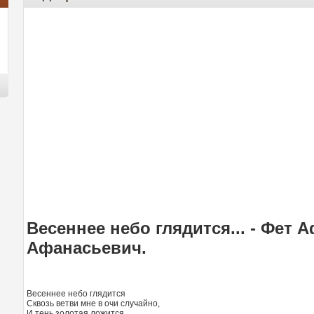
Весеннее небо глядится... - Фет 
Афанасьевич.
Весеннее небо глядится
Сквозь ветви мне в очи случайно,
И тень золотая ложится