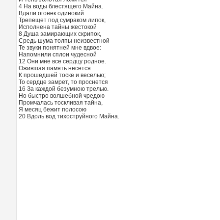
4 На воды блестящего Майна.
Вдали огонек одинокий
Трепещет под сумраком липок,
Исполнена тайны жестокой
8 Душа замирающих скрипок,
Средь шума толпы неизвестной
Те звуки понятней мне вдвое:
Напомнили сплои чудесной
12 Они мне все сердцу родное.
Ожившая память несется
К прошедшей тоске и веселью;
То сердце замрет, то проснется
16 За каждой безумною трелью.
Но быстро волшебной чредою
Промчалась тоскливая тайна,
Я месяц бежит полосою
20 Вдоль вод тихоструйного Майна.