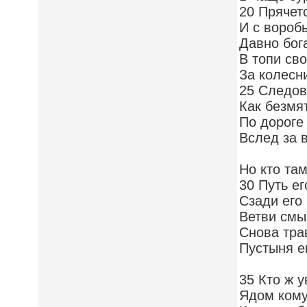
20 Прячет
И с вороб
Давно бог
В топи сво
За колесн
25 Следов
Как безм
По дороге
Вслед за 
Но кто та
30 Путь ег
Сзади его
Ветви смы
Снова тра
Пустыня е
35 Кто ж у
Ядом кому