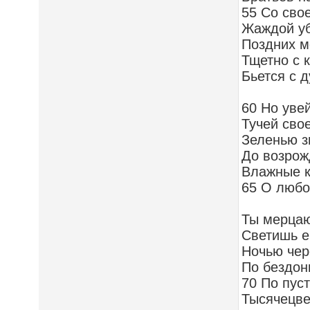
55 Со сво
Жаждой уб
Поздних м
Тщетно с 
Бьется с 
60 Но уве
Тучей сво
Зеленью з
До возрож
Влажные к
65 О любов
Ты мерца
Светишь 
Ночью чер
По бездон
70 По пус
Тысячецве