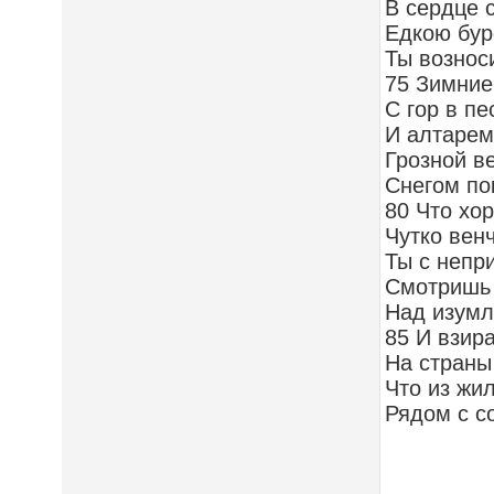
В сердце 
Едкою бур
Ты вознос
75 Зимние
С гор в пе
И алтарем
Грозной в
Снегом по
80 Что хо
Чутко вен
Ты с непр
Смотришь 
Над изумл
85 И взир
На страны 
Что из жи
Рядом с с