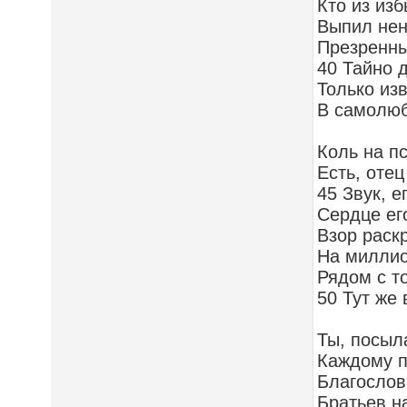
Кто из из
Выпил нен
Презренны
40 Тайно 
Только из
В самолюб
Коль на п
Есть, оте
45 Звук, е
Сердце ег
Взор раск
На милли
Рядом с 
50 Тут же 
Ты, посыл
Каждому п
Благослов
Братьев н