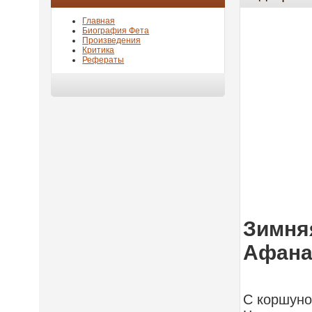
Главная
Биография Фета
Произведения
Критика
Рефераты
Зимняя
Афана
С коршуно