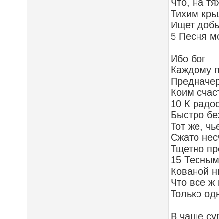
Что, на т
Тихим кры
Ищет добы
5 Песня м
Ибо бог
Каждому п
Предначер
Коим счас
10 К радо
Быстро бе
Тот же, чь
Сжато нес
Тщетно пр
15 Тесным
Кованой н
Что все ж
Только од
В чаще су