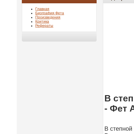
Главная
Биография Фета
Произведения
Критика
Рефераты
В степ
- Фет
В степной