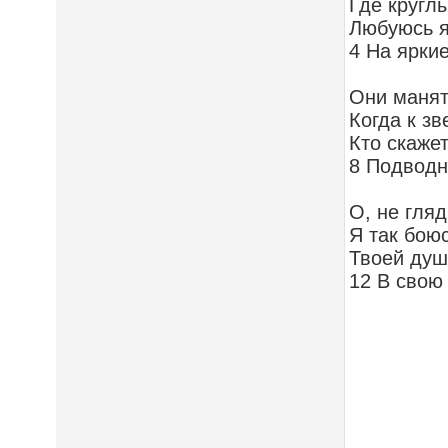
Где кругл
Любуюсь я
4 На ярки
Они манят
Когда к з
Кто скаже
8 Подводн
О, не гляд
Я так боюс
Твоей душ
12 В свою 