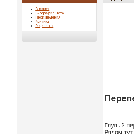
Главная
Биография Фета
Произведения
Критика
Рефераты
Переп
Глупый пе
Рядом тут