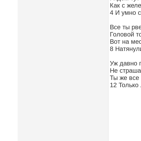
Как с желе
4 И умно 
Все ты рв
Головой то
Вот на ме
8 Натянули
Уж давно 
Не страша
Ты же все
12 Только