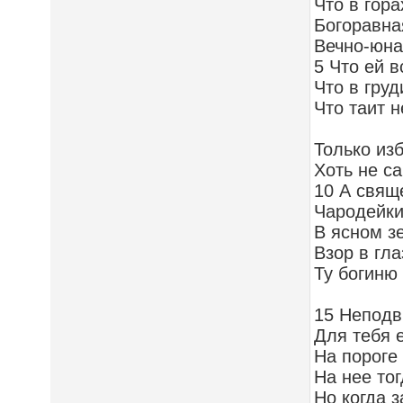
Что в гора
Богоравна
Вечно-юна
5 Что ей в
Что в груд
Что таит 
Только из
Хоть не с
10 А свящ
Чародейки
В ясном з
Взор в гла
Ту богиню
15 Неподв
Для тебя 
На пороге
На нее тог
Но когда 