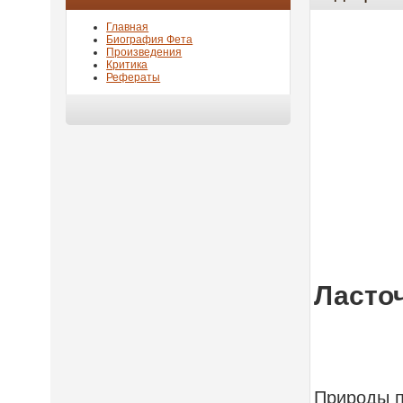
Главная
Биография Фета
Произведения
Критика
Рефераты
Ласто
Природы п