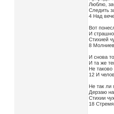
Люблю, за
Следить з
4 Над веч
Вот понесл
И страшно
Стихией ч
8 Молниев
И снова т
И та же те
Не таково
12 И чело
Не так ли 
Дерзаю на
Стихии чу
18 Стремя