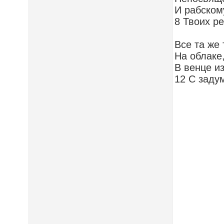
И рабскому
8 Твоих р
Все та же 
На облаке
В венце из
12 С заду