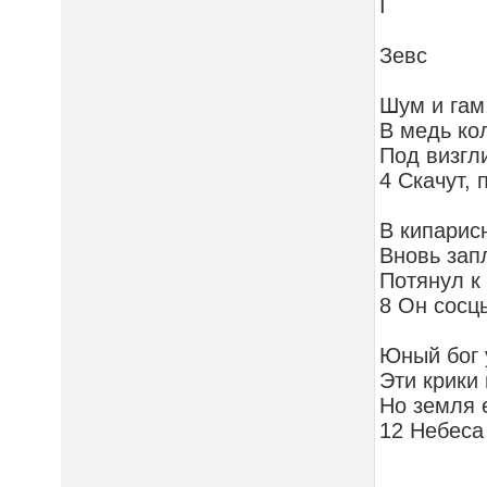
I
Зевс
Шум и гам,
В медь ко
Под визгл
4 Скачут,
В кипарис
Вновь зап
Потянул к
8 Он сосц
Юный бог 
Эти крики
Но земля е
12 Небеса