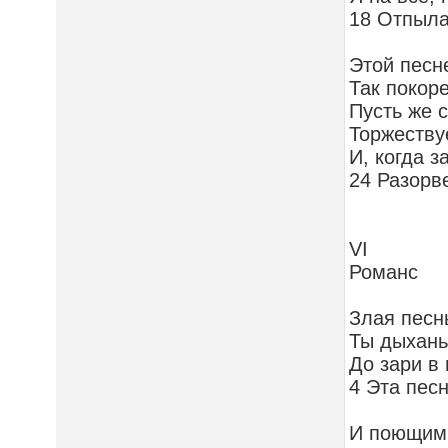
18 Отпыла
Этой песн
Так покор
Пусть же 
Торжествуе
И, когда з
24 Разорве
VI
Романс
Злая песн
Ты дыхань
До зари в
4 Эта песн
И поющим 