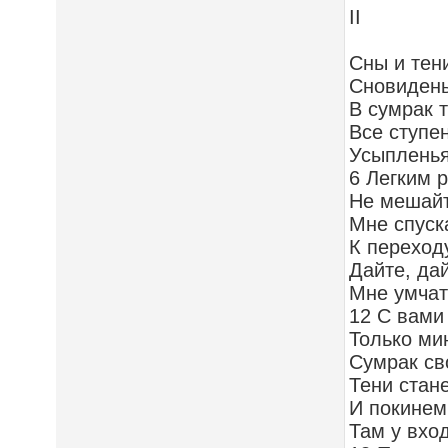
II
Сны и тени
Сновидень
В сумрак 
Все ступе
Усыплень
6 Легким 
Не мешай
Мне спуск
К переход
Дайте, да
Мне умчат
12 С вами
Только ми
Сумрак св
Тени стан
И покинем
Там у вхо