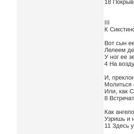
18 Покрыв
III
К Сикстин
Вот сын ее
Лелеем де
У ног ее 
4 На возд
И, прекло
Молиться 
Или, как 
8 Встречат
Как ангел
Узришь и 
11 Здесь у