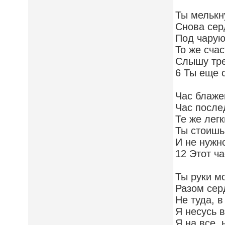
Ты мелькн
Снова сер
Под чарую
То же счас
Слышу тре
6 Ты еще с
Час блаже
Час после
Те же лег
Ты стоишь
И не нужн
12 Этот ча
Ты руки м
Разом сер
Не туда, в
Я несусь в
Я на все, 