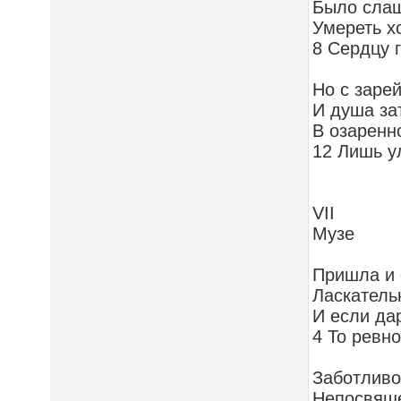
Было слащ
Умереть х
8 Сердцу г
Но с заре
И душа за
В озаренн
12 Лишь у
VII
Музе
Пришла и 
Ласкатель
И если да
4 То ревно
Заботливо
Непосвяще