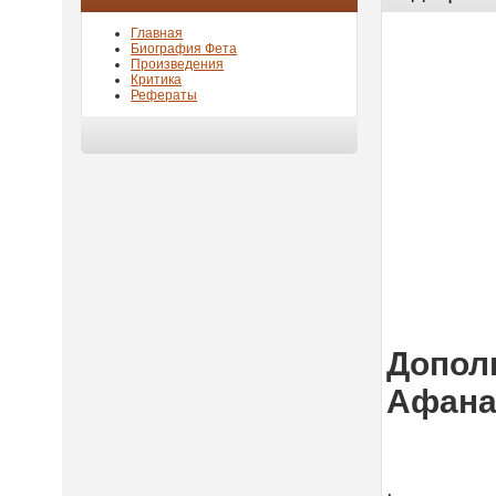
Главная
Биография Фета
Произведения
Критика
Рефераты
Дополн
Афана