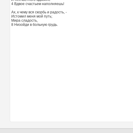
4 Вдвое счастьем наполняешь!
Ах, к чему вся скорбь и радость, -
Истомил меня мой путь;
Мира сладость,
8 Низойди в больную грудь.