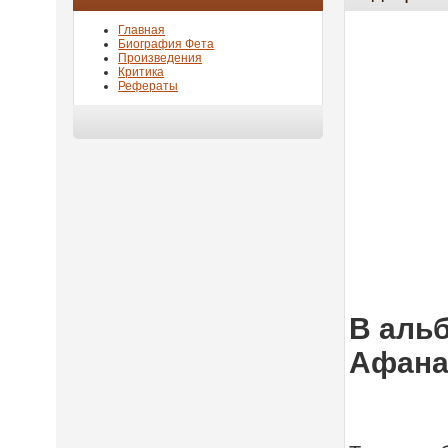
Главная
Биография Фета
Произведения
Критика
Рефераты
В альб
Афана