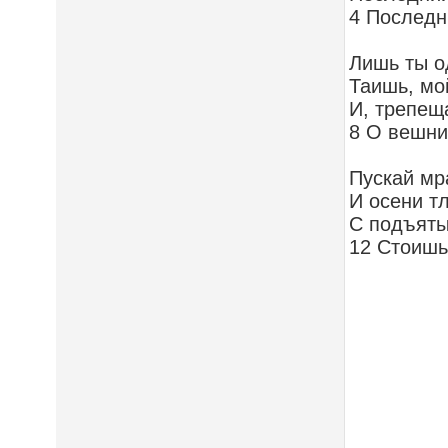
4 Последн
Лишь ты о
Таишь, мо
И, трепещ
8 О вешни
Пускай мр
И осени т
С подъяты
12 Стоишь