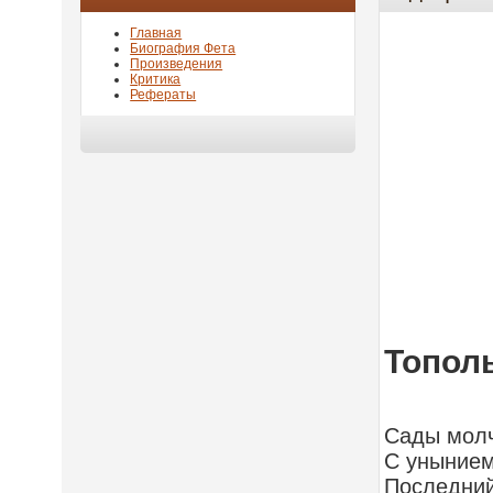
Главная
Биография Фета
Произведения
Критика
Рефераты
Топол
Сады молч
С унынием
Последний