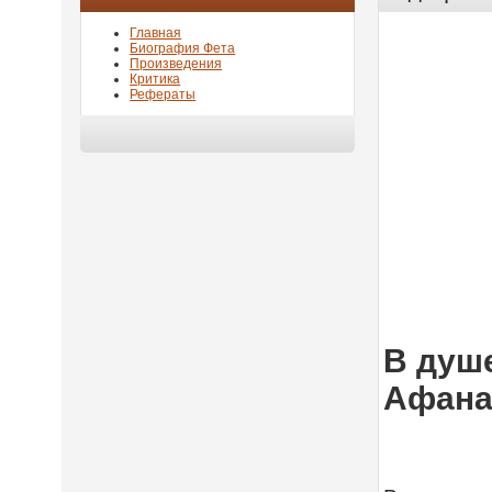
Главная
Биография Фета
Произведения
Критика
Рефераты
В душе
Афана