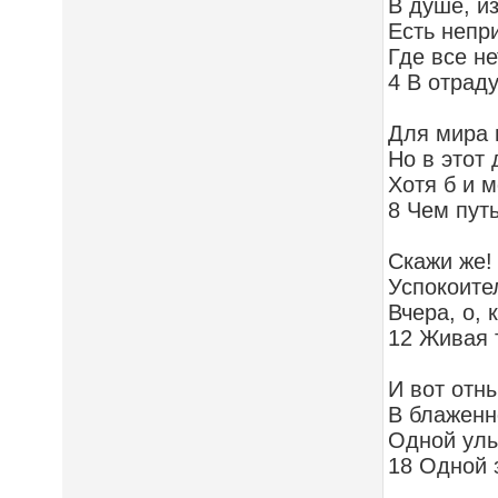
В душе, и
Есть непр
Где все н
4 В отрад
Для мира п
Но в этот
Хотя б и м
8 Чем путь
Скажи же! 
Успокоите
Вчера, о, 
12 Живая 
И вот отн
В блаженн
Одной улы
18 Одной 