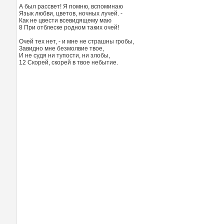
А был рассвет! Я помню, вспоминаю
Язык любви, цветов, ночных лучей. -
Как не цвести всевидящему маю
8 При отблеске родном таких очей!
Очей тех нет, - и мне не страшны гробы,
Завидно мне безмолвие твое,
И не судя ни тупости, ни злобы,
12 Скорей, скорей в твое небытие.