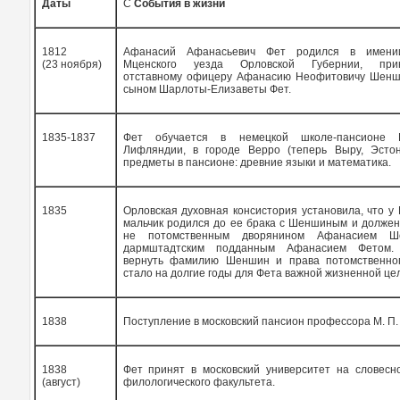
Даты
С
События в жизни
1812
Афанасий Афанасьевич Фет родился в имени
(23 ноября)
Мценского уезда Орловской Губернии, при
отставному офицеру Афанасию Неофитовичу Шенш
сыном Шарлоты-Елизаветы Фет.
1835-1837
Фет обучается в немецкой школе-пансионе
Лифляндии, в городе Верро (теперь Выру, Эстон
предметы в пансионе: древние языки и математика.
1835
Орловская духовная консистория установила, что 
мальчик родился до ее брака с Шеншиным и должен
не потомственным дворянином Афанасием Ш
дармштадтским подданным Афанасием Фетом.
вернуть фамилию Шеншин и права потомственно
стало на долгие годы для Фета важной жизненной це
1838
Поступление в московский пансион профессора М. П.
1838
Фет принят в московский университет на словесн
(август)
филологического факультета.