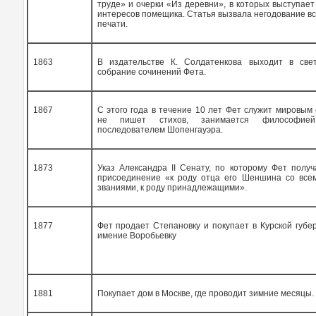
труде» и очерки «Из деревни», в которых выступает
интересов помещика. Статья вызвала негодование в
печати.
1863
В издательстве К. Солдатенкова выходит в све
собрание сочинений Фета.
1867
С этого года в течение 10 лет Фет служит мировым 
не пишет стихов, занимается философией,
последователем Шопенгауэра.
1873
Указ Александра
II
Сенату, по которому Фет получ
присоединение «к роду отца его Шеншина со все
званиями, к роду принадлежащими».
1877
Фет продает Степановку и покупает в Курской губ
имение Воробьевку
1881
Покупает дом в Москве, где проводит зимние месяцы.