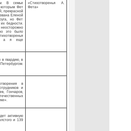
ем. В семье
«Стихотворенья А.
с которым Фет
Фета»
й, прекрасной
азвана Еленой
руга, но Фет
 их бедности.
 неосторожно
но это было
тихотворенья
ла, а я еще
 в гвардию, в
етербургом.
отворения в
отрудников и
ев, Гончаров,
течественных
ике».
едет активную
олстого и 139