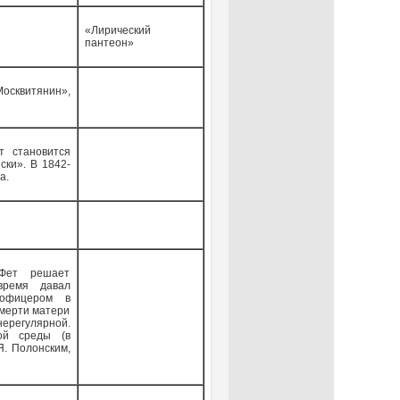
«Лирический
пантеон»
сквитянин»,
т становится
ки». В 1842-
а.
 Фет решает
время давал
-офицером в
смерти матери
ерегулярной.
ой среды (в
Я. Полонским,