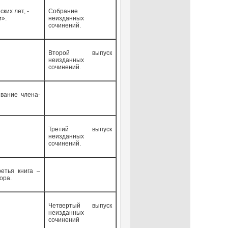
ких лет, -
Собрание
и».
неизданных
сочинений.
Второй выпуск
неизданных
сочинений.
вание члена-
Третий выпуск
неизданных
сочинений.
етья книга –
ора.
Четвертый выпуск
неизданных
сочинений