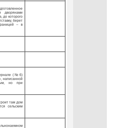
готовленное
и дворянами
, до которого
ставку, берет
границей – в
журнале (№6)
», написанной
вым, но при
троит там дом
тся сельским
ольнонаемном