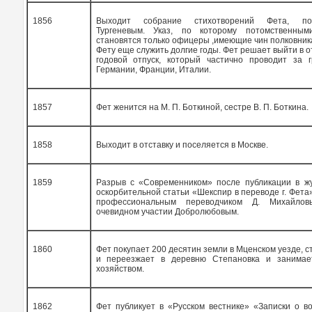
1856
Выходит собрание стихотворений Фета, под
Тургеневым. Указ, по которому потомственным
становятся только офицеры ,имеющие чин полковника
Фету еще служить долгие годы. Фет решает выйти в от
годовой отпуск, который частично проводит за 
Германии, Франции, Италии.
1857
Фет женится на М. П. Боткиной, сестре В. П. Боткина.
1858
Выходит в отставку и поселяется в Москве.
1859
Разрыв с «Современником» после публикации в 
оскорбительной статьи «Шекспир в переводе г. Фета
профессиональным переводчиком Д. Михайло
очевидном участии Добролюбовым.
1860
Фет покупает 200 десятин земли в Мценском уезде, с
и переезжает в деревню Степановка и занимае
хозяйством.
1862
Фет публикует в «Русском вестнике» «Записки о в