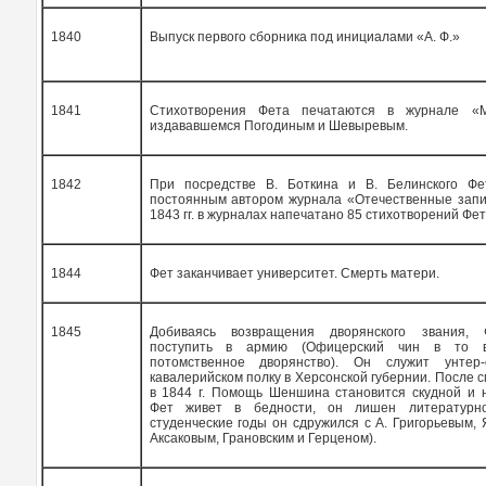
1840
Выпуск первого сборника под инициалами «А. Ф.»
1841
Стихотворения Фета печатаются в журнале «Мо
издававшемся Погодиным и Шевыревым.
1842
При посредстве В. Боткина и В. Белинского Фе
постоянным автором журнала «Отечественные запис
1843 гг. в журналах напечатано 85 стихотворений Фет
1844
Фет заканчивает университет. Смерть матери.
1845
Добиваясь возвращения дворянского звания,
поступить в армию (Офицерский чин в то 
потомственное дворянство). Он служит унтер
кавалерийском полку в Херсонской губернии. После 
в 1844 г. Помощь Шеншина становится скудной и н
Фет живет в бедности, он лишен литературн
студенческие годы он сдружился с А. Григорьевым, 
Аксаковым, Грановским и Герценом).