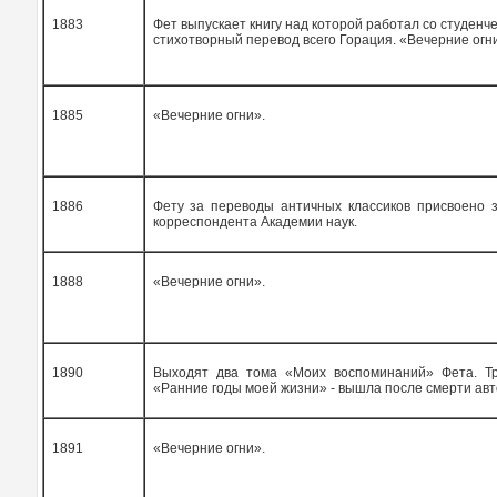
1883
Фет выпускает книгу над которой работал со студенчес
стихотворный перевод всего Горация. «Вечерние огн
1885
«Вечерние огни».
1886
Фету за переводы античных классиков присвоено з
корреспондента Академии наук.
1888
«Вечерние огни».
1890
Выходят два тома «Моих воспоминаний» Фета. Тр
«Ранние годы моей жизни» - вышла после смерти авт
1891
«Вечерние огни».