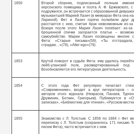
1850
Второй сборник, подписанный полным имен
херсонского помещика и поэта А. Ф. Бржевского, 
подружился, он встречается с образованной девушко
музыкантшей Марией Лазич (в мемуарах Фета она н
Лариной). Фет и Лазич горячо полюбили друг д
расстается с нею, считая брак невозможным из-за
Вскоре после этого Мария Лазич погибает: из-за
брошенной спички загорается платье – возмож
самоубийство. Марии Лазич посвещены многие с
Фета: «Старые письма»(59), «Ты отстрада
страдаю…»(78), «
Alter
ego
»(79).
1853
Крутой поворот в судьбе Фета: ему удалось перейти
лейб-уланский полк, расквартированный под П
Возобновляется его литературная деятельность.
1854
С этого года Фет регулярно печатает стих
«Современнике», входит а круг литераторов – с
авторов этого журнала (Некрасов, Панаев, Турген
Дружинин, Боткин, Григорьев). Публикуется в «О
записках», «Библиотеке для чтения», «Русском вестн
1855
Знакомство с Л. Толстым. С 1858 по 1884 г. Фет в
переписку с Л. Толстым (сохранилось 171 письмо Т
писем Фета), часто встречается с ним.