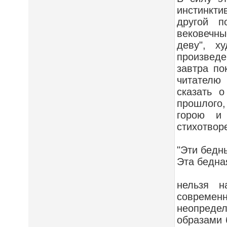
инстинкти
другой п
вековечны
деву", х
произведе
завтра по
читателю 
сказать 
прошлого,
горою и 
стихотворе
"Эти бедн
Эта бедная
нельзя н
современн
неопреде
образами 