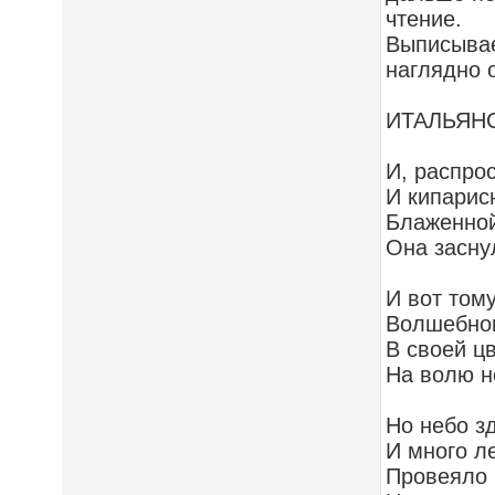
чтение.
Выписыва
наглядно 
ИТАЛЬЯН
И, распро
И кипарис
Блаженной
Она засну
И вот том
Волшебною
В своей ц
На волю н
Но небо зд
И много л
Провеяло 