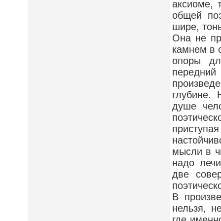
аксиоме, 
общей поэ
шире, тон
Она не пр
камнем в 
опоры дл
передний
произведе
глубине. 
душе чело
поэтичес
приступая
настойчи
мысли в ч
надо лечи
две сове
поэтическ
В произве
нельзя, н
где именн