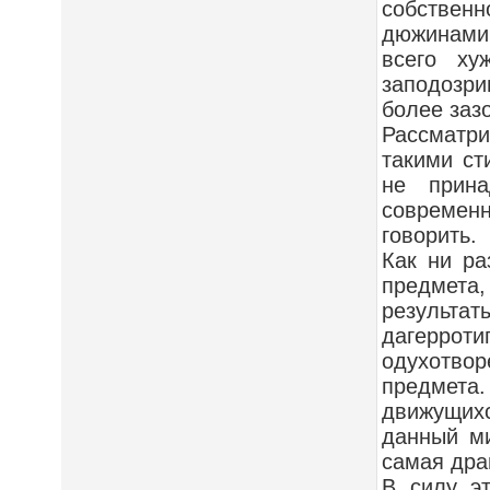
собственн
дюжинами 
всего ху
заподозри
более заз
Рассматри
такими ст
не прина
современ
говорить.
Как ни ра
предмета,
результа
дагеррот
одухотво
предмета
движущихс
данный ми
самая дра
В силу эт