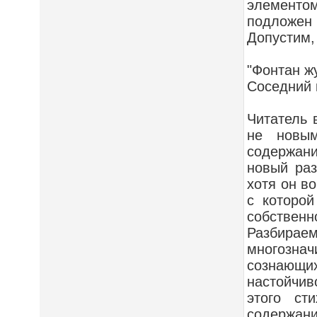
элементом
подложен
Допустим,
"Фонтан ж
Соседний 
Читатель 
не новым
содержан
новый раз
хотя он в
с которой
собствен
Разбира
многознач
сознающих
настойчи
этого ст
содержани