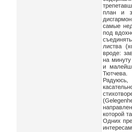
трепетавш
план и з
дисгармон
самые нед
под вдохн
съединят
листва (х
вроде: за
на минуту
и малейше
Тютчева.
Радуюсь,
касательн
стихот
(Gelegenh
направле
которой т
Одних пре
интереса