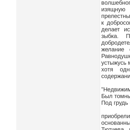
волшебног
изящную 
прелестны
к добросо
делает и
зыбка. П
добродете
желание 
Равнодушн
устыжусь 
хотя од
содержани
"Недвижим
Был томны
Под грудь 
приобрели
основанн
Тютчева, 