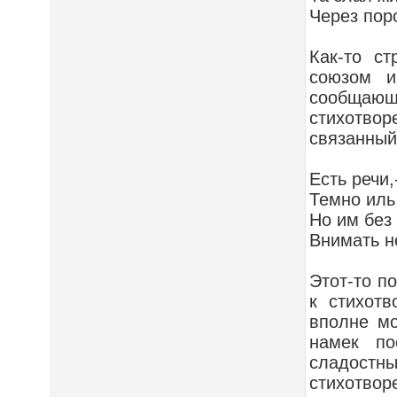
Через пор
Как-то ст
союзом и
сообщающи
стихотво
связанный 
Есть речи,
Темно иль
Но им без
Внимать н
Этот-то п
к стихотв
вполне мо
намек по
сладостны
стихотво