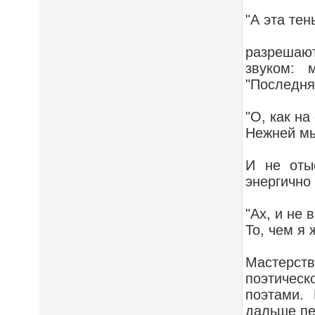
"А эта тен
разрешаю
звуком: 
"Последня
"О, как на
Нежней мы
И не оты
энергично
"Ах, и не 
То, чем я 
Мастерст
поэтическ
поэтами. 
дальше пе