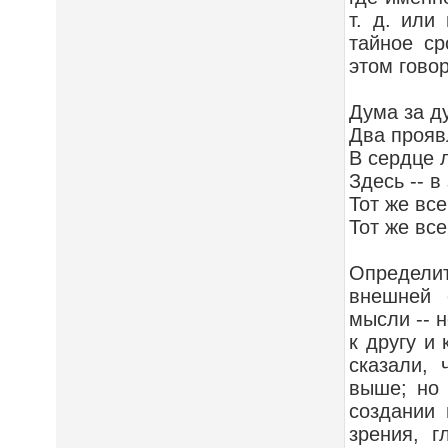
т. д. или
тайное ср
этом гово
Дума за ду
Два прояв
В сердце 
Здесь -- в
Тот же все
Тот же все
Определи
внешней 
мысли -- 
к другу и
сказали,
выше; но 
создании 
зрения, г