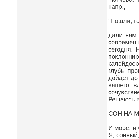
напр.,
"Пошли, го
дали нам 
современн
сегодня. 
поклонник
калейдоск
глубь про
дойдет до
вашего в
сочувствие
Решаюсь в
СОН НА 
И море, и
Я, сонный