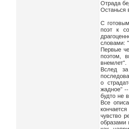
Отрада бе
Останься в
С готовым
поэт к с
драгоцен
словами: 
Первые че
поэтом, в
внемлет".
Вслед за
последова
о страда
жадное" -
будто не 
Все опис
кончается
чувство р
образами 