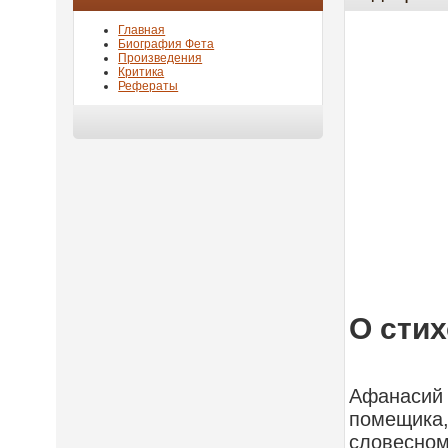
Главная
Биография Фета
Произведения
Критика
Рефераты
О стих
Афанасий 
помещика
словесном