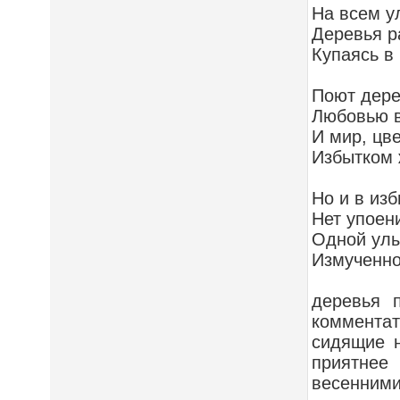
На всем у
Деревья р
Купаясь в
Поют дере
Любовью в
И мир, цв
Избытком 
Но и в из
Нет упоен
Одной улы
Измученно
деревья 
коммента
сидящие н
приятнее
весенними