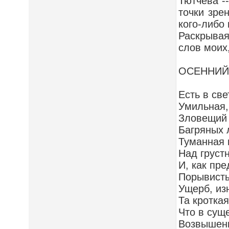
Тютчева -
точки зре
кого-либо 
Раскрывая
слов моих
ОСЕННИЙ
Есть в св
Умильная,
Зловещий 
Багряных 
Туманная 
Над груст
И, как пр
Порывисты
Ущерб, из
Та кротка
Что в сущ
Возвышенн