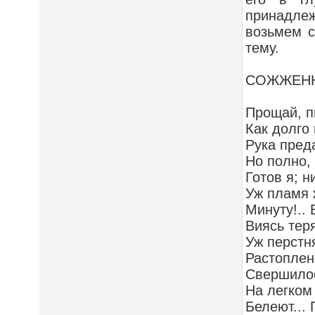
принадлеж
возьмем с
тему.
СОЖЖЕНН
Прощай, п
Как долго 
Рука преда
Но полно,
Готов я; 
Уж пламя 
Минуту!.. 
Виясь тер
Уж перстн
Растоплен
Свершилос
На легком
Белеют...