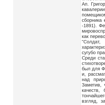
Ап. Григо
кавалерии
помещико
сборника 
-1891). Ф
мировоспр
как перев
"Солдат,
характер
сугубо пра
Среди ста
стихотвор
был для Ф
и, рассма
над прир
Заметив, 
качеств,
тончайше
взгляд, з