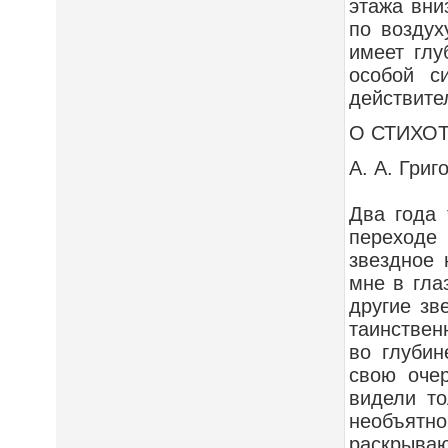
этажа вни
по воздух
имеет глу
особой с
действите
О СТИХО
А. А. Григ
Два года 
переходе
звездное 
мне в гла
другие зв
таинствен
во глуби
свою оче
видели то
необъятно
раскрываю