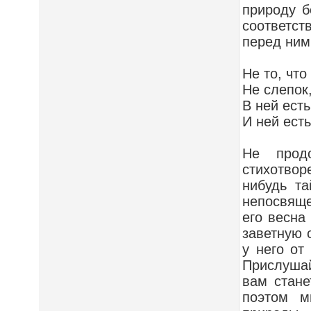
природу б
соответст
перед ним
Не то, что
Не слепок
В ней есть
И ней есть
Не прод
стихотво
нибудь та
непосвяще
его весна
заветную 
у него от
Прислушайт
вам стане
поэтом м