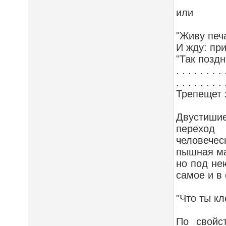
или
"Живу печ
И жду: пр
"Так позд
. . . . . . . . 
. . . . . . . . 
Трепещет 
Двустишие
переход
человечес
пышная ма
но под не
самое и в
"Что ты кл
По свойс