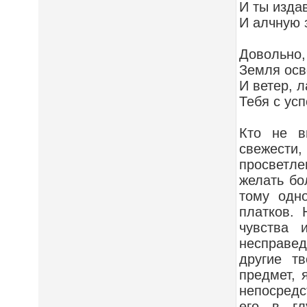
И ты изда
И алчную 
Довольно,
Земля осв
И ветер, л
Тебя с усп
Кто не в
свежест
просветле
желать бо
тому одн
платков.
чувства 
несправед
другие т
предмет, 
непосредс
его в гл