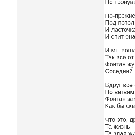
Не тронув
По-прежне
Под потол
И ласточка
И спит она
И мы вошл
Так все от
Фонтан жу
Соседний 
Вдруг все
По ветвям
Фонтан за
Как бы ск
Что это, д
Та жизнь --
Та злая ж