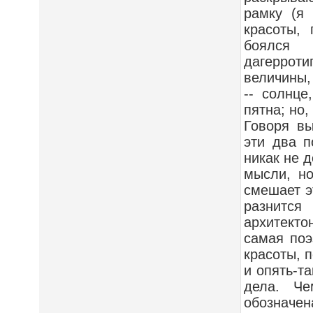
рамку (я
красоты,
боялся 
дагерроти
величины,
-- солнце
пятна; но,
Говоря в
эти два п
никак не 
мысли, но
смешает э
разнится
архитекто
самая поэ
красоты, 
и опять-та
дела. Че
обозначе