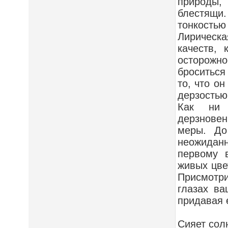
природы, 
блестящи.
тонкостью
Лирическа
качеств, 
осторожн
броситься
то, что он
дерзостью
Как ни 
дерзновенн
меры. До
неожиданн
первому 
живых цве
Присмотри
глазах ва
придавая 
Сияет сол