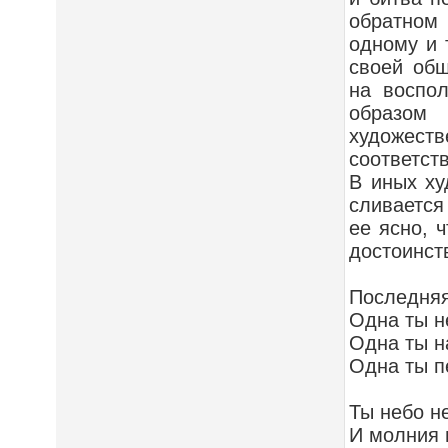
обратном
одному и 
своей общ
на воспол
образом
художест
соответств
В иных ху
сливается
ее ясно, 
достоинст
Последняя
Одна ты н
Одна ты н
Одна ты п
Ты небо н
И молния 