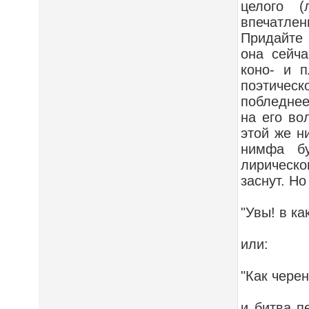
целого (
впечатлен
Придайте 
она сейча
коно- и п
поэтичес
побледнее
на его во
этой же н
нимфа бу
лирическо
заснут. Но
"Увы! в ка
или:
"Как черен
и битва п