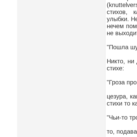
(knuttelv
стихов, 
улыбки. Не
нечем пом
не выходит
"Пошла шут
Никто, ни 
стихе:
"Гроза про
цезура, ка
стихи то к
"Чьи-то т
то, подав