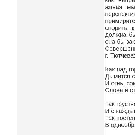
как напр
живая мы
перспект
примирите
спорить, 
должна бы
она бы за
Совершенн
г. Тютчева
Как над г
Дымится св
И огнь, со
Слова и с
Так грустн
И с кажды
Так постеп
В однообр