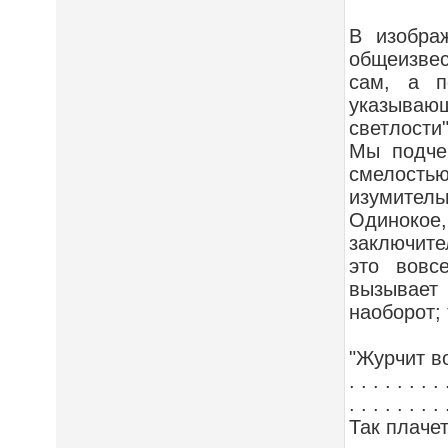
В изобра
общеизвес
сам, а п
указываю
светлости"
Мы подче
смелостью
изумитель
Одинокое,
заключите
это вовс
вызывает
наоборот; 
"Журчит в
. . . . . . . . 
. . . . . . . . 
Так плачет