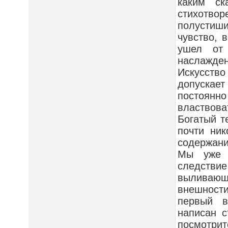
каким ск
стихотво
полустиш
чувство, 
ушел от 
наслажден
Искусств
допускае
постоянн
властвова
Богатый т
почти ник
содержани
Мы уже з
следстви
выливающи
внешности
первый в
написан 
посмотрит