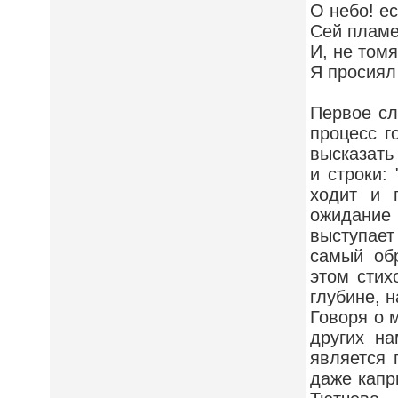
О небо! ес
Сей пламе
И, не томя
Я просиял 
Первое сл
процесс г
высказать
и строки:
ходит и 
ожидание
выступает 
самый об
этом стих
глубине, 
Говоря о 
других на
является 
даже капри